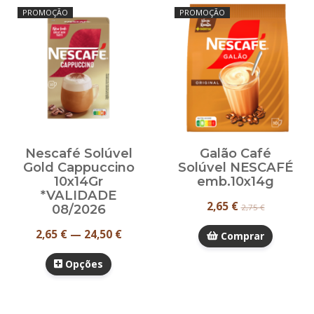
PROMOÇÃO
PROMOÇÃO
Nescafé Solúvel
Galão Café
Gold Cappuccino
Solúvel NESCAFÉ
10x14Gr
emb.10x14g
*VALIDADE
2,65 €
08/2026
2,75 €
2,65 € — 24,50 €
Comprar
Opções