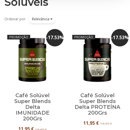
Soluveis
Ordenar por
Relevância
-
17.53
%
-
17.53
%
PROMOÇÃO
PROMOÇÃO
Café Solúvel
Café Solúvel
Super Blends
Super Blends
Delta
Delta PROTEÍNA
IMUNIDADE
200Grs
200Grs
11,95 €
14,49 €
11,95 €
14,49 €