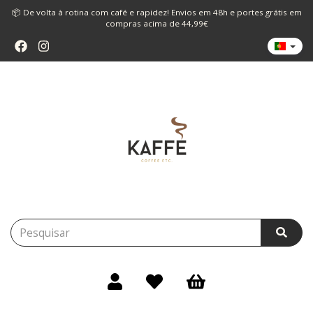
📦 De volta à rotina com café e rapidez! Envios em 48h e portes grátis em
compras acima de 44,99€