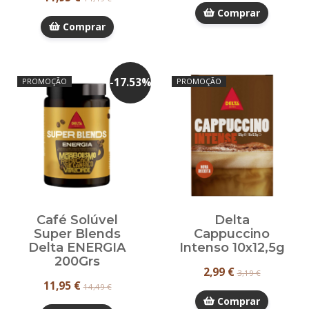
Comprar
Comprar
-
17.53
%
PROMOÇÃO
PROMOÇÃO
Café Solúvel
Delta
Super Blends
Cappuccino
Delta ENERGIA
Intenso 10x12,5g
200Grs
2,99 €
3,19 €
11,95 €
14,49 €
Comprar