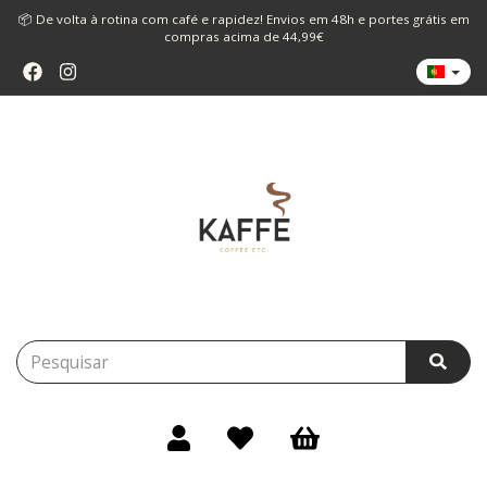
📦 De volta à rotina com café e rapidez! Envios em 48h e portes grátis em
compras acima de 44,99€