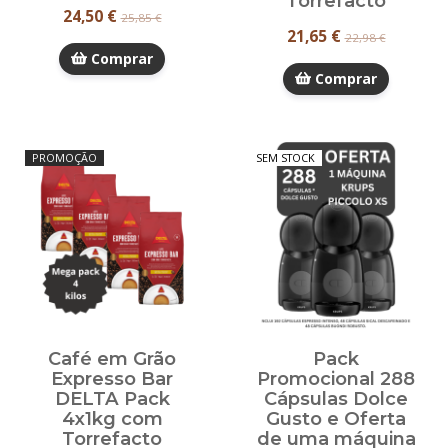
Torrefacto
24,50 €
25,85 €
21,65 €
22,98 €
Comprar
Comprar
PROMOÇÃO
SEM STOCK
Café em Grão
Pack
Expresso Bar
Promocional 288
DELTA Pack
Cápsulas Dolce
4x1kg com
Gusto e Oferta
Torrefacto
de uma máquina