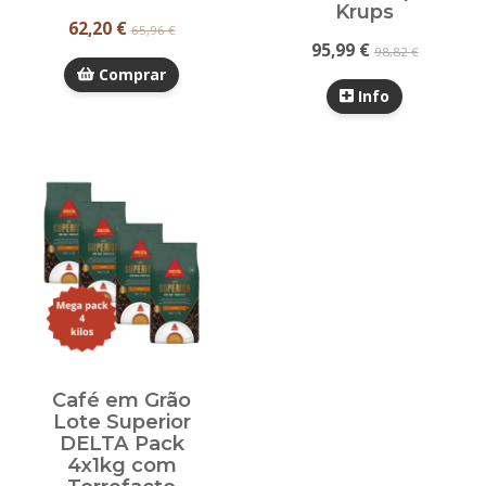
Krups
62,20 €
65,96 €
95,99 €
98,82 €
Comprar
Info
Café em Grão
Lote Superior
DELTA Pack
4x1kg com