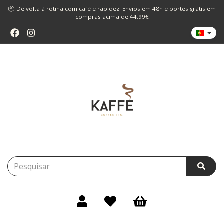
📦 De volta à rotina com café e rapidez! Envios em 48h e portes grátis em
compras acima de 44,99€