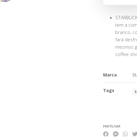
STARBUCK
tem a comb
branco, c
fará desfr
mesmos gr
coffee sh
Marca
St
Tags
S
Características
PARTILHAR