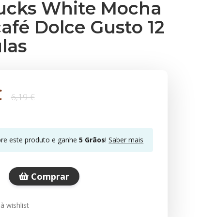
ucks White Mocha
café Dolce Gusto 12
las
€
6,19 €
e este produto e ganhe
5
Grãos
!
Saber mais
Comprar
à wishlist