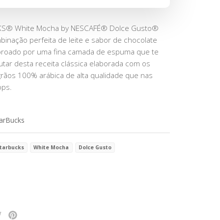
S® White Mocha by NESCAFÉ® Dolce Gusto®
inação perfeita de leite e sabor de chocolate
oroado por uma fina camada de espuma que te
utar desta receita clássica elaborada com os
ãos 100% arábica de alta qualidade que nas
ops.
arBucks
tarbucks
White Mocha
Dolce Gusto