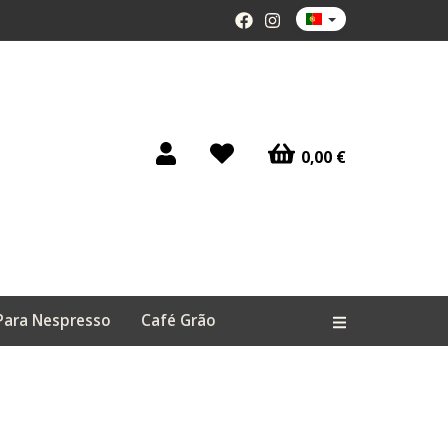
0,00 €
Para Nespresso
Café Grão
Alternar na