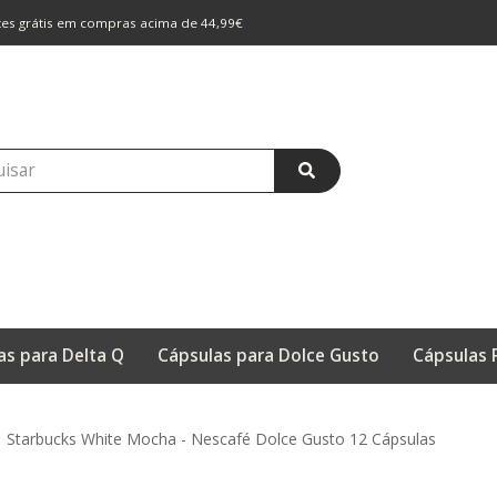
rtes grátis em compras acima de 44,99€
as para Delta Q
Cápsulas para Dolce Gusto
Cápsulas 
Starbucks White Mocha - Nescafé Dolce Gusto 12 Cápsulas