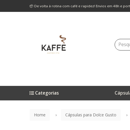
📦 De volta à rotina com café e rapidez! Envios em 48h e po
Categorias
Cápsul
Home
Cápsulas para Dolce Gusto